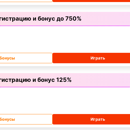
егистрацию и бонус до 750%
Бонусы
Играть
егистрацию и бонус 125%
Бонусы
Играть