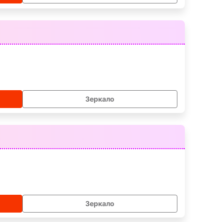
Зеркало
Зеркало