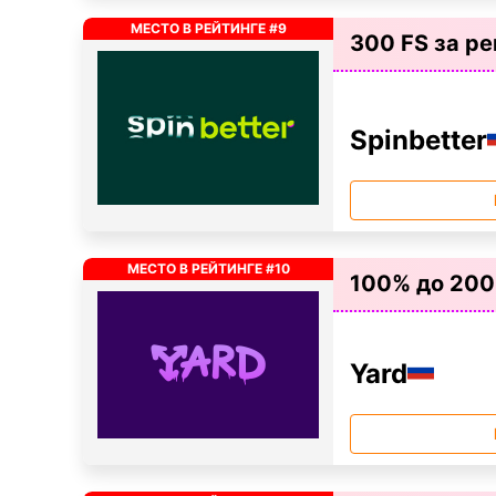
МЕСТО В РЕЙТИНГЕ #9
300 FS за р
Spinbetter
МЕСТО В РЕЙТИНГЕ #10
100% до 200
Yard