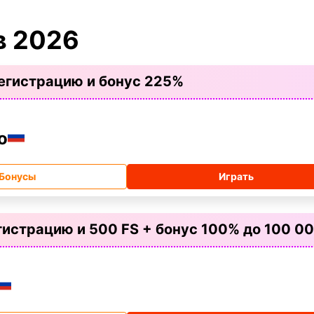
в 2026
регистрацию и бонус 225%
o
Бонусы
Играть
егистрацию и 500 FS + бонус 100% до 100 0