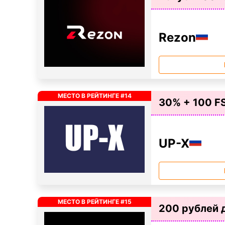
Rezon
МЕСТО В РЕЙТИНГЕ #14
30% + 100 FS
UP-X
МЕСТО В РЕЙТИНГЕ #15
200 рублей 