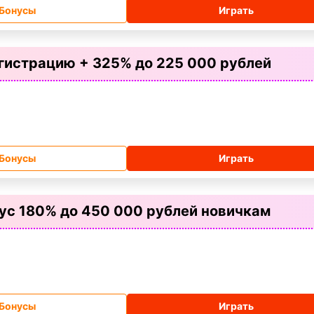
Бонусы
Играть
егистрацию + 325% до 225 000 рублей
Бонусы
Играть
нус 180% до 450 000 рублей новичкам
Бонусы
Играть